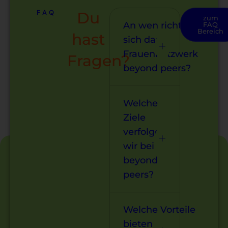
FAQ
Du
zum
An wen richtet
FAQ
Bereich
hast
sich das
Frauennetzwerk
Fragen?
beyond peers?
Welche
Ziele
verfolgen
wir bei
beyond
peers?
Welche Vorteile
bieten