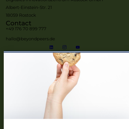
Albert-Einstein-Str. 21
18059 Rostock
Contact
+49 176 70 899 777
hallo@beyondpeers.de
Menü
Home
Frauennetzwerke MV
Events
Community
Über uns
Blog