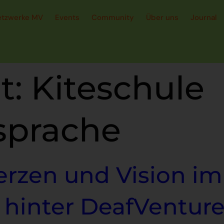
etzwerke MV
Events
Community
Über uns
Journal
t:
Kiteschule
sprache
rzen und Vision im 
 hinter DeafVentur