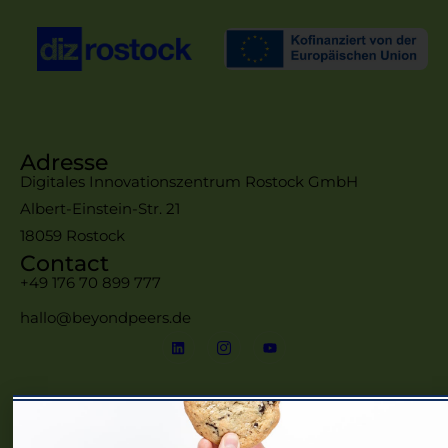
Adresse
Digitales Innovationszentrum Rostock GmbH
Albert-Einstein-Str. 21
18059 Rostock
Contact
+49 176 70 899 777
hallo@beyondpeers.de
Menü
Home