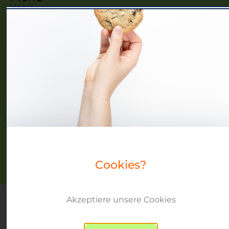
Home
Frauennetzwerke MV
Events
Community
Über uns
Blog
Datenschutz
Impressum
Cookies?
Copyright © beyond peers 2024
Akzeptiere unsere Cookies