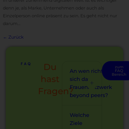
In unserer zunehmend digitalen Welt ist es wichtiger
denn je, als Marke, Unternehmen oder auch als
Einzelperson online präsent zu sein. Es geht nicht nur
darum…
←
Zurück
FAQ
Du
zum
An wen richtet
FAQ
Bereich
hast
sich das
Frauennetzwerk
Fragen?
beyond peers?
Welche
Ziele