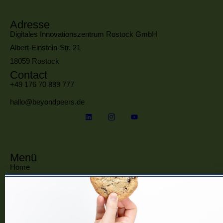
Adresse
Digitales Innovationszentrum Rostock GmbH
Albert-Einstein-Str. 21
18059 Rostock
Contact
+49 176 70 899 777
hallo@beyondpeers.de
Menü
Home
Frauennetzwerke MV
Events
Community