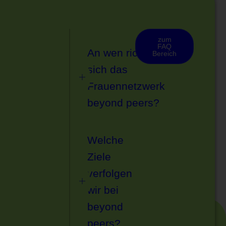
zum
FAQ
An wen richtet
Bereich
sich das
Frauennetzwerk
beyond peers?
Welche
Ziele
verfolgen
wir bei
beyond
peers?