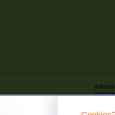
Adress
Digitales 
Albert-Einst
18059 Ros
Cookies
Contac