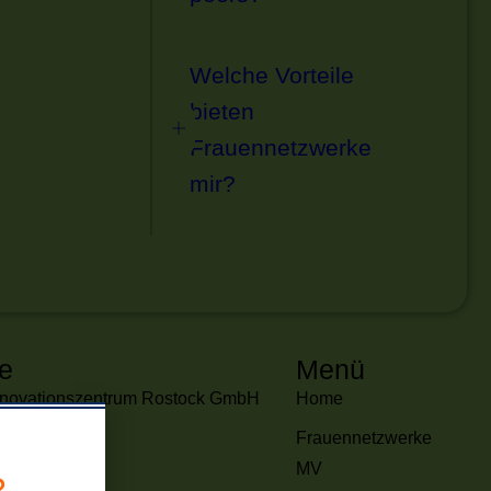
Welche Vorteile
bieten
Frauennetzwerke
mir?
e
Menü
Innovationszentrum Rostock GmbH
Home
ein-Str. 21
Frauennetzwerke
tock
MV
?
t