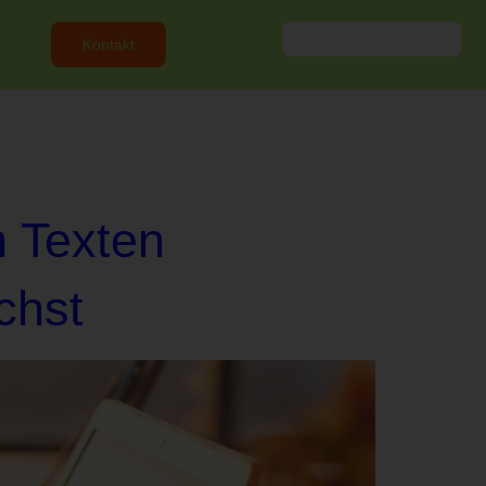
Kontakt
n Texten
chst