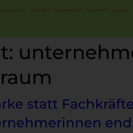
etzwerke MV
Events
Community
Über uns
Journal
t:
unternehm
r raum
ke statt Fachkräft
ernehmerinnen endl