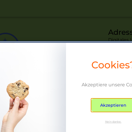
Adres
Digitales
GmbH
Albert-Ein
Cookies
18059 Ros
Conta
+49 176 7
Akzeptiere unsere C
hallo@be
Akzeptieren
Nein danke.