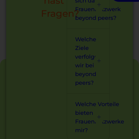
hast
sich das
Frauennetzwerk
Fragen?
beyond peers?
Welche
Ziele
verfolgen
wir bei
beyond
peers?
Welche Vorteile
bieten
Frauennetzwerke
mir?