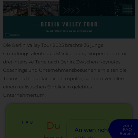
Die Berlin Valley Tour 2025 brachte 36 junge
Gründungstalente aus Mecklenburg-Vorpommern für
drei intensive Tage nach Berlin. Zwischen Keynotes,
Coachings und Unternehmensbesuchen erhielten die
Teams nicht nur fachliche Impulse, sondern vor allem
einen realistischen Einblick in gelebtes
Unternehmertum.
FAQ
Du
zum
An wen richtet
FAQ
Bereich