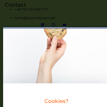
Contact
+49 176 70 899 777
hallo@beyondpeers.de
Menü
Home
Frauennetzwerke MV
Events
Community
Über uns
Blog
Cookies?