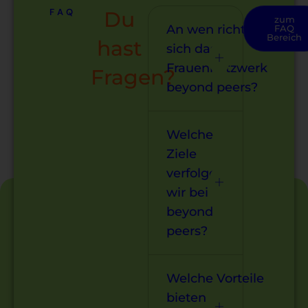
FAQ
Du
zum
An wen richtet
FAQ
Bereich
hast
sich das
Frauennetzwerk
Fragen?
beyond peers?
Welche
Ziele
verfolgen
wir bei
beyond
peers?
Welche Vorteile
bieten