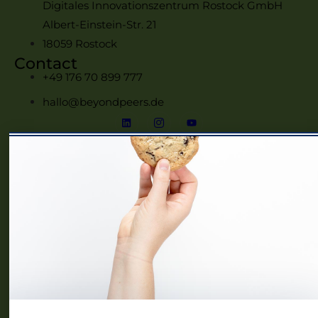
Digitales Innovationszentrum Rostock GmbH
Albert-Einstein-Str. 21
18059 Rostock
Contact
+49 176 70 899 777
hallo@beyondpeers.de
Menü
Home
Frauennetzwerke MV
Events
Community
Über uns