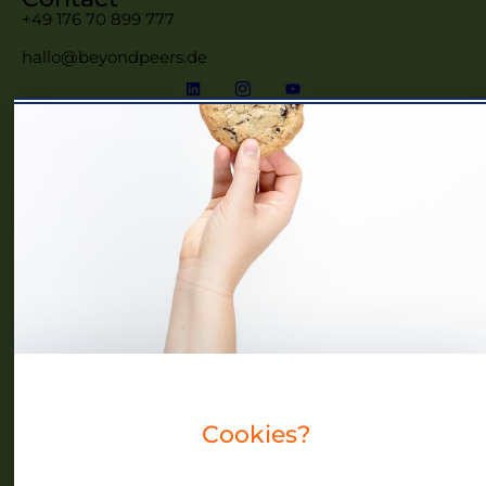
+49 176 70 899 777
hallo@beyondpeers.de
Menü
Home
Frauennetzwerke MV
Events
Community
Über uns
Blog
Cookies?