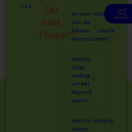
FAQ
Du
zum
An wen richtet
FAQ
Bereich
hast
sich das
Frauennetzwerk
Fragen?
beyond peers?
Welche
Ziele
verfolgen
wir bei
beyond
peers?
Welche Vorteile
bieten