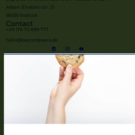
Albert-Einstein-Str. 21
18059 Rostock
Contact
+49 176 70 899 777
hallo@beyondpeers.de
Menü
Home
Frauennetzwerke MV
Events
Community
Über uns
Blog