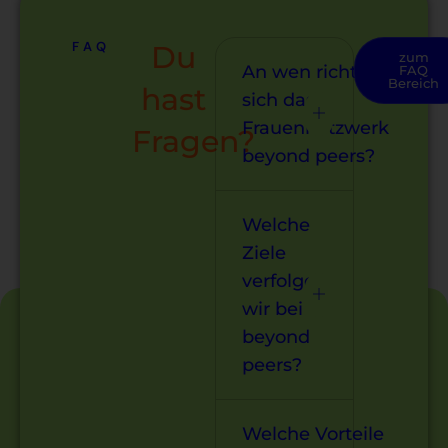
FAQ
Du
zum
An wen richtet
FAQ
Bereich
hast
sich das
Frauennetzwerk
Fragen?
beyond peers?
Welche
Ziele
verfolgen
wir bei
beyond
peers?
Welche Vorteile