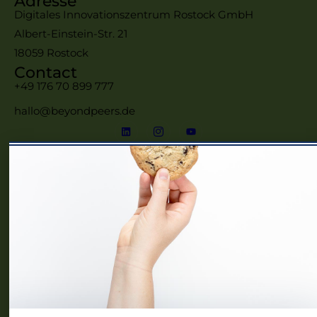
Adresse
Digitales Innovationszentrum Rostock GmbH
Albert-Einstein-Str. 21
18059 Rostock
Contact
+49 176 70 899 777
hallo@beyondpeers.de
Menü
Home
Frauennetzwerke MV
Events
Community
Über uns