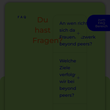
FAQ
Du
zum
An wen richtet
FAQ
Bereich
hast
sich das
Frauennetzwerk
Fragen?
beyond peers?
Welche
Ziele
verfolgen
wir bei
beyond
peers?