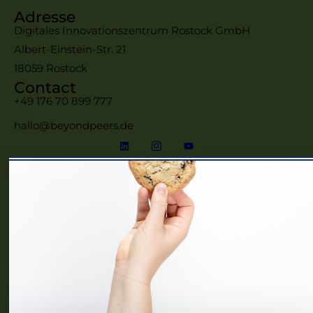
Adresse
Digitales Innovationszentrum Rostock GmbH
Albert-Einstein-Str. 21
18059 Rostock
Contact
+49 176 70 899 777
hallo@beyondpeers.de
Menü
Home
Frauennetzwerke MV
Events
Community