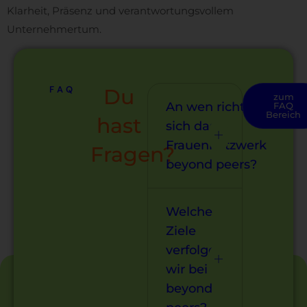
Klarheit, Präsenz und verantwortungsvollem
Unternehmertum.
FAQ
Du
zum
An wen richtet
FAQ
Bereich
hast
sich das
Frauennetzwerk
Fragen?
beyond peers?
Welche
Ziele
verfolgen
wir bei
beyond