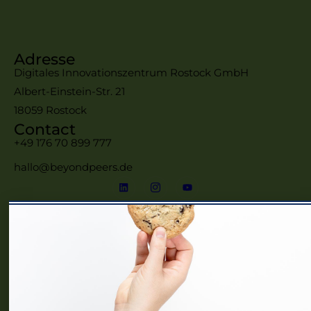
Adresse
Digitales Innovationszentrum Rostock GmbH
Albert-Einstein-Str. 21
18059 Rostock
Contact
+49 176 70 899 777
hallo@beyondpeers.de
Menü
Home
Frauennetzwerke MV
Events