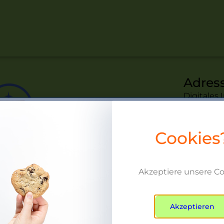
Adres
Digitales
GmbH
Albert-Ein
Cookies
18059 Ros
Conta
+49 176 7
Akzeptiere unsere C
hallo@be
Akzeptieren