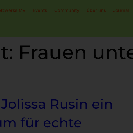
etzwerke MV
Events
Community
Über uns
Journal
t:
Frauen unt
 Jolissa Rusin ein
um für echte