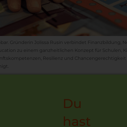
bbar. Gründerin Jolissa Rusin verbindet Finanzbildung
cation zu einem ganzheitlichen Konzept für Schulen, Ki
kunftskompetenzen, Resilienz und Chancengerechtigkeit u
igt.
Du
hast