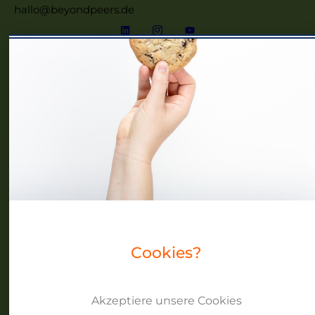
hallo@beyondpeers.de
Menü
Home
Frauennetzwerke MV
Events
Community
Über uns
Blog
Cookies?
Akzeptiere unsere Cookies
Datenschutz
Impressum