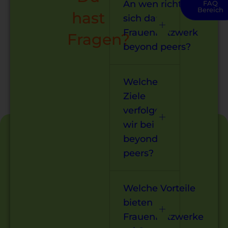
An wen richtet
FAQ
Bereich
hast
sich das
Frauennetzwerk
Fragen?
beyond peers?
Welche
Ziele
verfolgen
wir bei
beyond
peers?
Welche Vorteile
bieten
Frauennetzwerke