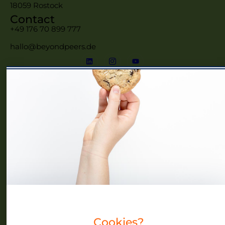
18059 Rostock
Contact
+49 176 70 899 777
hallo@beyondpeers.de
Menü
Home
Frauennetzwerke MV
Events
Community
Über uns
Blog
Cookies?