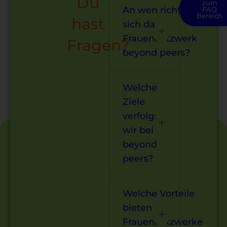
Du
zum
An wen richtet
FAQ
Bereich
hast
sich das
Frauennetzwerk
Fragen?
beyond peers?
Welche
Ziele
verfolgen
wir bei
beyond
peers?
Welche Vorteile
bieten
Frauennetzwerke