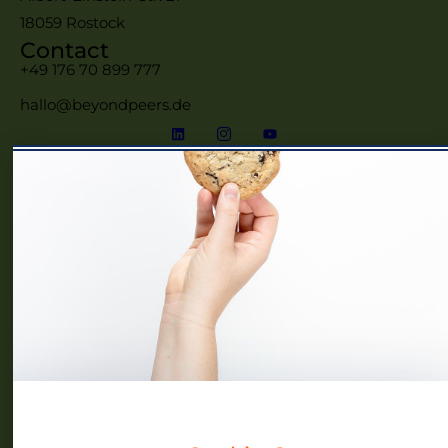
18059 Rostock
Contact
+49 176 70 899 777
hallo@beyondpeers.de
Menü
Home
Frauennetzwerke MV
Events
Community
Über uns
Blog