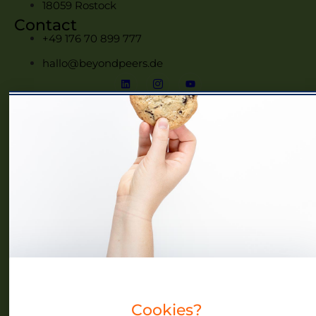
18059 Rostock
Contact
+49 176 70 899 777
hallo@beyondpeers.de
Menü
Home
Frauennetzwerke MV
Events
Community
Über uns
Blog
Cookies?