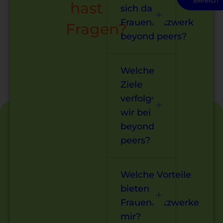
hast
sich das
Frauennetzwerk
Fragen?
beyond peers?
Welche
Ziele
verfolgen
wir bei
beyond
peers?
Welche Vorteile
bieten
Frauennetzwerke
mir?