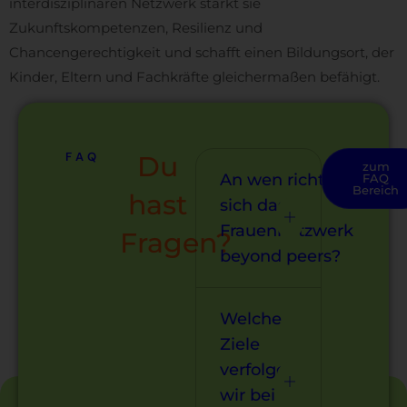
interdisziplinären Netzwerk stärkt sie
Zukunftskompetenzen, Resilienz und
Chancengerechtigkeit und schafft einen Bildungsort, der
Kinder, Eltern und Fachkräfte gleichermaßen befähigt.
FAQ
Du
zum
An wen richtet
FAQ
Bereich
hast
sich das
Frauennetzwerk
Fragen?
beyond peers?
Welche
Ziele
verfolgen
wir bei