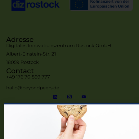
Adresse
Digitales Innovationszentrum Rostock GmbH
Albert-Einstein-Str. 21
18059 Rostock
Contact
+49 176 70 899 777
hallo@beyondpeers.de
Menü
Home
Frauennetzwerke MV