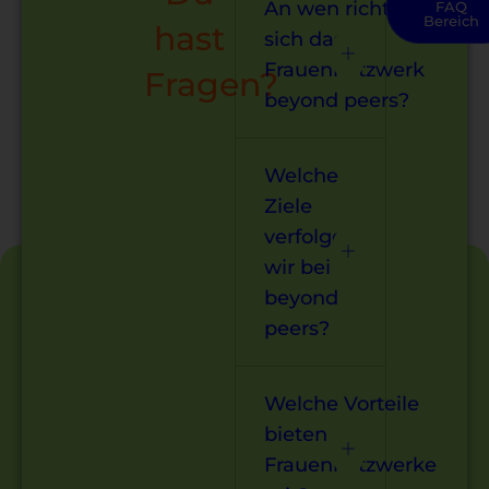
An wen richtet
FAQ
Bereich
hast
sich das
Frauennetzwerk
Fragen?
beyond peers?
Welche
Ziele
verfolgen
wir bei
beyond
peers?
Welche Vorteile
bieten
Frauennetzwerke