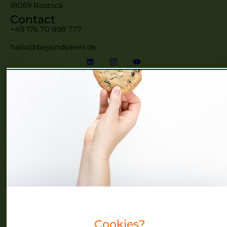
18059 Rostock
Contact
+49 176 70 899 777
hallo@beyondpeers.de
Menü
Home
Frauennetzwerke MV
Events
Community
Über uns
Blog
Cookies?